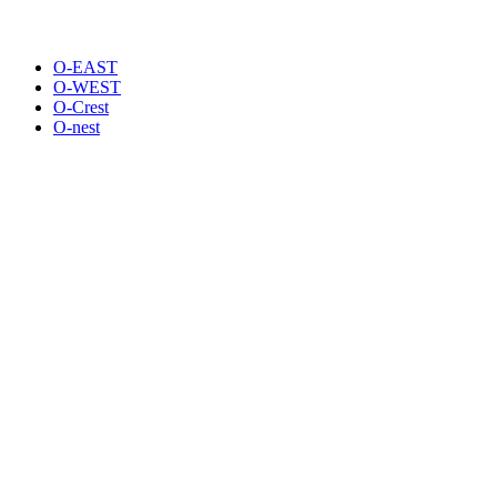
O-EAST
O-WEST
O-Crest
O-nest