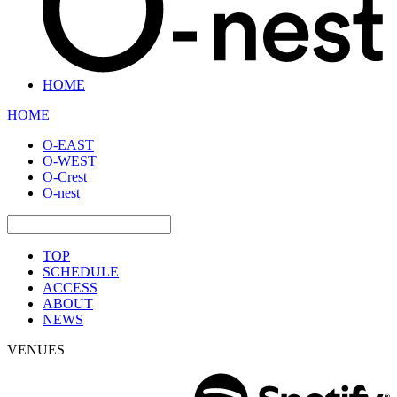
HOME
HOME
O-EAST
O-WEST
O-Crest
O-nest
TOP
SCHEDULE
ACCESS
ABOUT
NEWS
VENUES