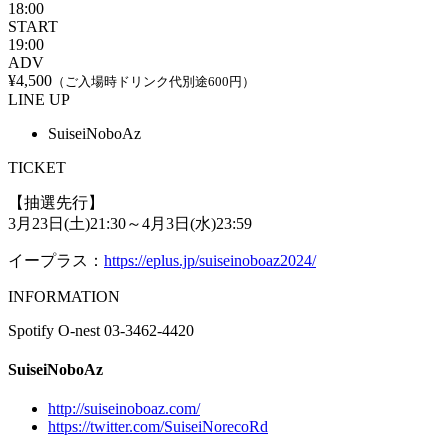
18:00
START
19:00
ADV
¥4,500
（ご入場時ドリンク代別途600円）
LINE UP
SuiseiNoboAz
TICKET
【抽選先行】
3月23日(土)21:30～4月3日(水)23:59
イープラス：
https://eplus.jp/suiseinoboaz2024/
INFORMATION
Spotify O-nest 03-3462-4420
SuiseiNoboAz
http://suiseinoboaz.com/
https://twitter.com/SuiseiNorecoRd