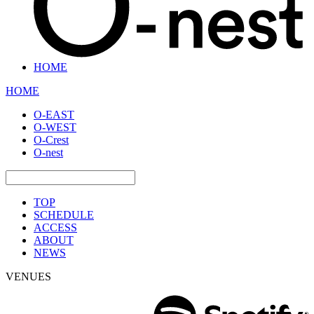
HOME
HOME
O-EAST
O-WEST
O-Crest
O-nest
TOP
SCHEDULE
ACCESS
ABOUT
NEWS
VENUES