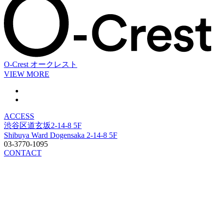
O-Crest
オークレスト
VIEW MORE
ACCESS
渋谷区道玄坂2-14-8 5F
Shibuya Ward Dogensaka 2-14-8 5F
03-3770-1095
CONTACT