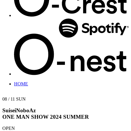
HOME
08 / 11
SUN
SuiseiNoboAz
ONE MAN SHOW 2024 SUMMER
OPEN