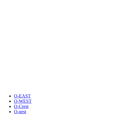
O-EAST
O-WEST
O-Crest
O-nest