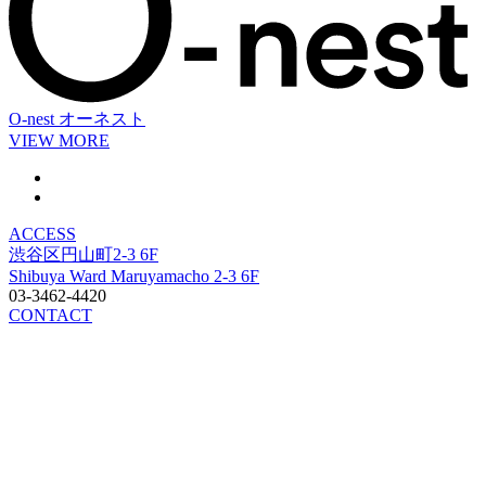
O-nest
オーネスト
VIEW MORE
ACCESS
渋谷区円山町2-3 6F
Shibuya Ward Maruyamacho 2-3 6F
03-3462-4420
CONTACT