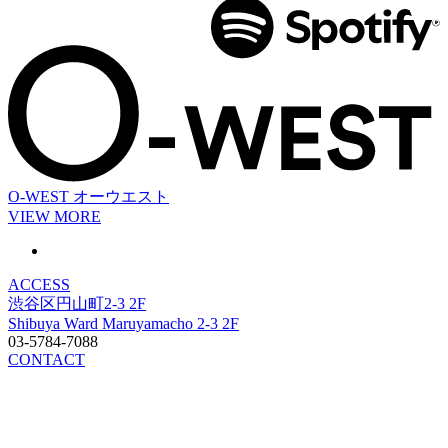
O-WEST
オーウエスト
VIEW MORE
ACCESS
渋谷区円山町2-3 2F
Shibuya Ward Maruyamacho 2-3 2F
03-5784-7088
CONTACT