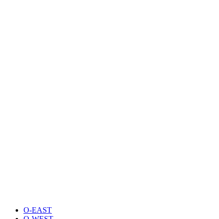
O-EAST
O-WEST