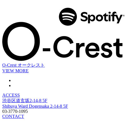
O-Crest
オークレスト
VIEW MORE
ACCESS
渋谷区道玄坂2-14-8 5F
Shibuya Ward Dogensaka 2-14-8 5F
03-3770-1095
CONTACT