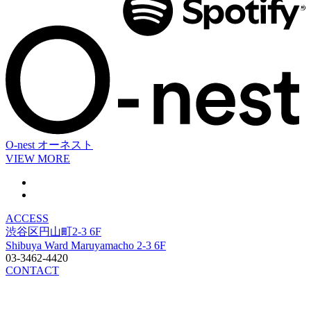
O-nest
オーネスト
VIEW MORE
ACCESS
渋谷区円山町2-3 6F
Shibuya Ward Maruyamacho 2-3 6F
03-3462-4420
CONTACT