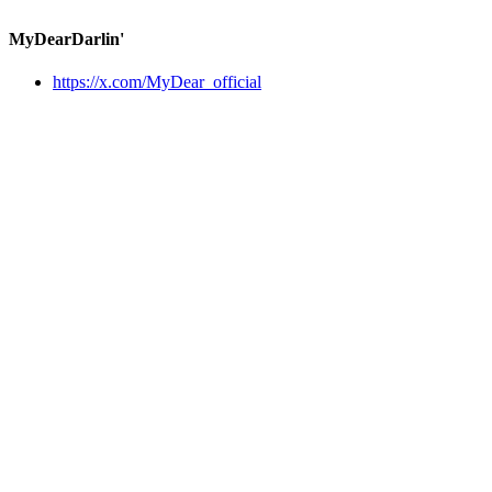
MyDearDarlin'
https://x.com/MyDear_official