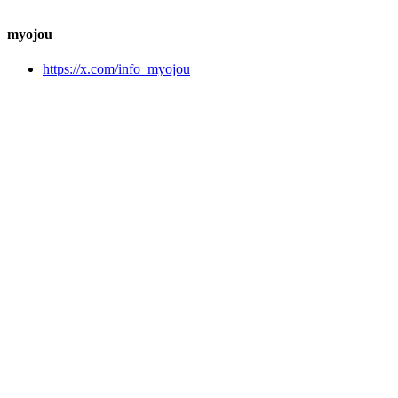
myojou
https://x.com/info_myojou