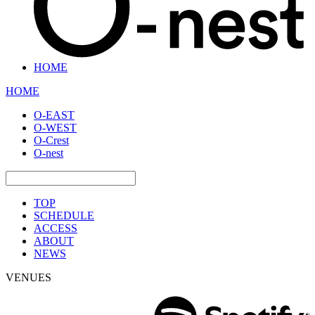
HOME
HOME
O-EAST
O-WEST
O-Crest
O-nest
TOP
SCHEDULE
ACCESS
ABOUT
NEWS
VENUES