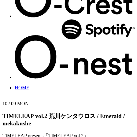
HOME
10 / 09
MON
TIMELEAP vol.2
荒川ケンタウロス / Emerald /
mekakushe
TIMELEAP presents「TIMELEAP vol.2」