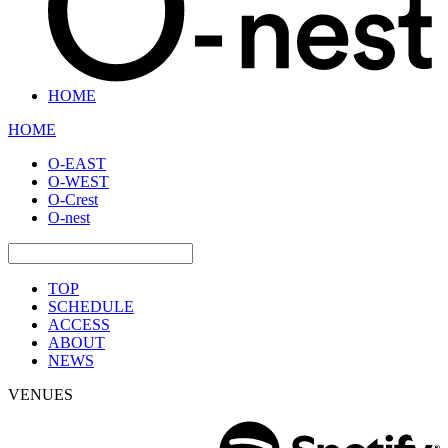
HOME
HOME
O-EAST
O-WEST
O-Crest
O-nest
TOP
SCHEDULE
ACCESS
ABOUT
NEWS
VENUES