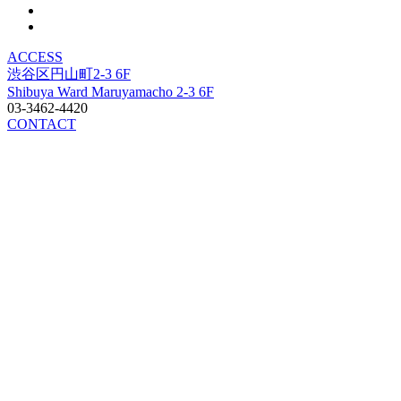
ACCESS
渋谷区円山町2-3 6F
Shibuya Ward Maruyamacho 2-3 6F
03-3462-4420
CONTACT