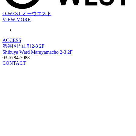
O-WEST
オーウエスト
VIEW MORE
ACCESS
渋谷区円山町2-3 2F
Shibuya Ward Maruyamacho 2-3 2F
03-5784-7088
CONTACT