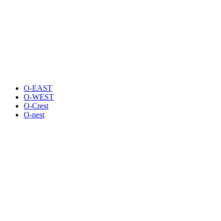
O-EAST
O-WEST
O-Crest
O-nest