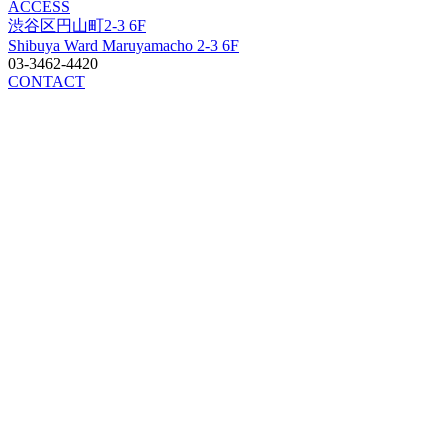
ACCESS
渋谷区円山町2-3 6F
Shibuya Ward Maruyamacho 2-3 6F
03-3462-4420
CONTACT