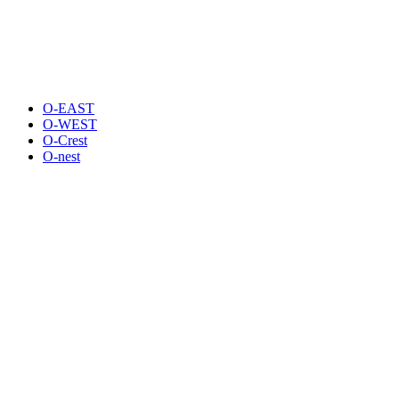
O-EAST
O-WEST
O-Crest
O-nest