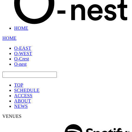
HOME
HOME
O-EAST
O-WEST
O-Crest
O-nest
TOP
SCHEDULE
ACCESS
ABOUT
NEWS
VENUES