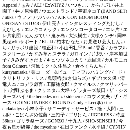
Appare! / ぁみ / ALI / ExWHYZ / いつもここから / 171 / 井上
園子 / 井ノ原快彦 / ウエストランド / 宇宙ネコ子(BAND SET)
/ ukka / ウフフワッハッハ / AIR-CON BOOM BOOM
ONESAN / STU48 / 伊山亮吉 / インタレスティングたけし /
えびしゃ / エレキコミック / エンジンコータロー / エレ片 / エ
レ片劇団 / えんぷてい / 鬼ヶ島 / 大沢樹生 / 大槻ケンヂ / 岡林
風穂withサポート / Khaki / 柏木ひなた / お見送り芸人しんい
ち / ガッポリ建設 / 桂正和 / 小山田壮平Band / 香呑 / カラフル
スクリーム / かすみ草とステラ / ガロイン / 片想い / 岸本加世
子 / きみがすきだよ / キュウソネコカミ / 鹿目凛 / カルモニカ
from Calmera / 河邑ミク / 久住昌之 / 倉本くらんち /
kurayamisaka / 栗コーダー&ビューティフルハミングバード /
クリトリック・リス / 鬼頭哲(渋さ知らズ) / ギブ↑大久保 / 清
竜人25 / コデラ戯言 / 工藤祐次郎 / クマイルス / クマリデパー
ト / 紺野ぶるま / クリスタル大坪 / ゲッターズ飯田 / ザ・シス
ターズハイ / the bercedes menz / sidenerds / コウメ太夫 / ザ・ギ
ース / GOING UNDER GROUND / Cody・Lee(李) / the
dadadadys / 小林幸子 / サニーデイ・サービス / 挫・人間 / 三
四郎 / こばんざめ佐藤 / 三拍子 / ゴリけん / JIGDRESS / 時速
36km / ゴリラ祭ーズ / GONZO / 十九人 / SHO-SENSEI!! / 今
夜も星が綺麗 / the myeahns / 在日ファンク / 水平線 / CYNHN