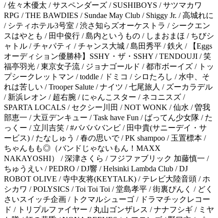
/ 佐々木優太 / サスペンダーズ / SUSHIBOYS / サツマカワ
RPG / THE BAWDIES / Sundae May Club / Shiggy Jr. / 高城れに
/ シティホテル3号室 / 渋さ知らズオーケストラ / シークエン
スはやとも / 田中俊行 / 島内というもの / しまおまほ / ちびシ
ャトル / チャパティ / チャンス大城 / 島田秀平 / 鉄火 / 【Eggs
オーディション優勝枠】SSHY・ザ・SSHY / TENDOUJI / 笑
福亭羽光 / 東京女子流 / ジョナゴールド / 都市ボーイズ / トッ
プシークレットマン / toddle / ドミコ / シロたろし / 水中、そ
れは苦しい / Trooper Salute / ナイツ / 七尾旅人 / ズーカラデル
/ 新浜レオン / 超右腕 / にゃんこスター / ネコニスズ /
SPARTA LOCALS / セクシー川田 / NOT WONK / 仙水 / 曽我
部恵一 / 大豆デンキュー / Task have Fun / ばってん少女隊 / た
っくー / 立川吉笑 / #ババババンビ / 田中貴(サニーデイ・サ
ービス) / たなしゅう / 春の思いで / PK shampoo / 玉置標本 /
ちゃんもも◎（バンドじゃないもん！MAXX
NAKAYOSHI） / 深津さくら / フジファブリック 加藤慎一 /
ちゅうえい / PEDRO / DJ響 / Helsinki Lambda Club / DJ
ROBOT OLIVE / 寺中友将(KEYTALK) / テレビ大陸音頭 / ホ
シカワ / POLYSICS / Toi Toi Toi / 堂島孝平 / 街裏ぴんく / どく
さいスイッチ企画 / トクマルシューゴ / ドラマチックレコー
ド / トリプルファイヤー / 丸山ゴンザレス / ナナフシギ / ミヤ