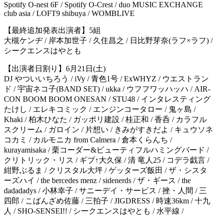
Spotify O-nest 6F / Spotify O-Crest / duo MUSIC EXCHANGE
club asia / LOFT9 shibuya / WOMBLIVE
【最終追加発表出演者】5組
大槻ケンヂ / 岸本加世子 / 久住昌之 / 日比野芽奈(ラフ×ラフ) /
シークエンスはやとも
【出演者日割り】6月21日(土)
DJ やついいちろう / iVy / 青色1号 / ExWHYZ / ウエストラン
ド / 宇宙ネコ子(BAND SET) / ukka / ウフフワッハッハ / AIR-
CON BOOM BOOM ONESAN / STU48 / インタレスティング
たけし / エレキコミック / エンジンコータロー / 鬼ヶ島 /
Khaki / 柏木ひなた / ガッポリ建設 / 桂正和 / 香呑 / カラフル
スクリーム / ガロイン / 片想い / きみがすきだよ / キュウソネ
コカミ / カルモニカ from Calmera / 倉本くらんち /
kurayamisaka / 栗コーダー&ビューティフルハミングバード /
クリトリック・リス / ギブ↑大久保 / 清 竜人25 / コデラ戯言 /
紺野ぶるま / クリスタル大坪 / ゲッターズ飯田 / ザ・シスタ
ーズハイ / the bercedes menz / sidenerds / ザ・ギース / the
dadadadys / 小林幸子 / サニーデイ・サービス / 挫・人間 / 三
四郎 / こばんざめ佐藤 / 三拍子 / JIGDRESS / 時速36km / 十九
人 / SHO-SENSEI!! / シークエンスはやとも / 水平線 /