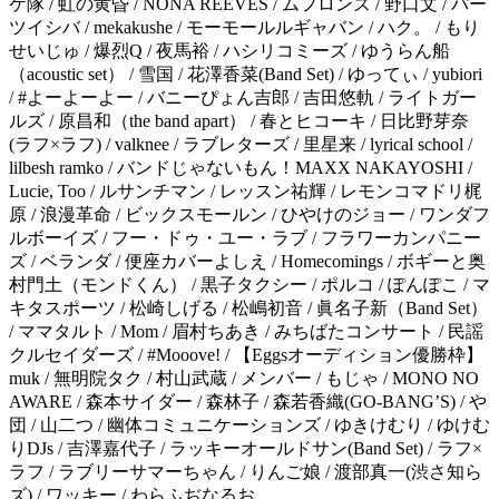
ケ隊 / 虹の黄昏 / NONA REEVES / ムフロンズ / 野口文 / パー
ツイシバ / mekakushe / モーモールルギャバン / ハク。 / もり
せいじゅ / 爆烈Q / 夜馬裕 / ハシリコミーズ / ゆうらん船
（acoustic set） / 雪国 / 花澤香菜(Band Set) / ゆってぃ / yubiori
/ #よーよーよー / バニーぴょん吉郎 / 吉田悠軌 / ライトガー
ルズ / 原昌和（the band apart） / 春とヒコーキ / 日比野芽奈
(ラフ×ラフ) / valknee / ラブレターズ / 里星来 / lyrical school /
lilbesh ramko / バンドじゃないもん！MAXX NAKAYOSHI /
Lucie, Too / ルサンチマン / レッスン祐輝 / レモンコマドリ梶
原 / 浪漫革命 / ビックスモールン / ひやけのジョー / ワンダフ
ルボーイズ / フー・ドゥ・ユー・ラブ / フラワーカンパニー
ズ / ベランダ / 便座カバーよしえ / Homecomings / ボギーと奥
村門土（モンドくん） / 黒子タクシー / ポルコ / ぽんぽこ / マ
キタスポーツ / 松崎しげる / 松嶋初音 / 眞名子新（Band Set）
/ ママタルト / Mom / 眉村ちあき / みちばたコンサート / 民謡
クルセイダーズ / #Mooove! / 【Eggsオーディション優勝枠】
muk / 無明院タク / 村山武蔵 / メンバー / もじゃ / MONO NO
AWARE / 森本サイダー / 森林子 / 森若香織(GO-BANG’S) / や
団 / 山二つ / 幽体コミュニケーションズ / ゆきけむり / ゆけむ
りDJs / 吉澤嘉代子 / ラッキーオールドサン(Band Set) / ラフ×
ラフ / ラブリーサマーちゃん / りんご娘 / 渡部真一(渋さ知ら
ズ) / ワッキー / わらふぢなるお