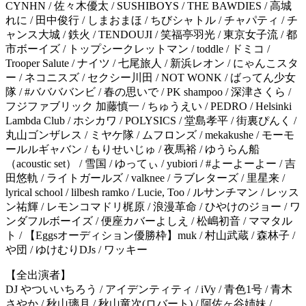
CYNHN / 佐々木優太 / SUSHIBOYS / THE BAWDIES / 高城
れに / 田中俊行 / しまおまほ / ちびシャトル / チャパティ / チ
ャンス大城 / 鉄火 / TENDOUJI / 笑福亭羽光 / 東京女子流 / 都
市ボーイズ / トップシークレットマン / toddle / ドミコ /
Trooper Salute / ナイツ / 七尾旅人 / 新浜レオン / にゃんこスタ
ー / ネコニスズ / セクシー川田 / NOT WONK / ばってん少女
隊 / #ババババンビ / 春の思いで / PK shampoo / 深津さくら /
フジファブリック 加藤慎一 / ちゅうえい / PEDRO / Helsinki
Lambda Club / ホシカワ / POLYSICS / 堂島孝平 / 街裏ぴんく /
丸山ゴンザレス / ミヤケ隊 / ムフロンズ / mekakushe / モーモ
ールルギャバン / もりせいじゅ / 夜馬裕 / ゆうらん船
（acoustic set） / 雪国 / ゆってぃ / yubiori / #よーよーよー / 吉
田悠軌 / ライトガールズ / valknee / ラブレターズ / 里星来 /
lyrical school / lilbesh ramko / Lucie, Too / ルサンチマン / レッス
ン祐輝 / レモンコマドリ梶原 / 浪漫革命 / ひやけのジョー / ワ
ンダフルボーイズ / 便座カバーよしえ / 松嶋初音 / ママタル
ト / 【Eggsオーディション優勝枠】muk / 村山武蔵 / 森林子 /
や団 / ゆけむりDJs / ワッキー
【全出演者】
DJ やついいちろう / アイデンティティ / iVy / 青色1号 / 青木
さやか / 秋山璃月 / 秋山竜次(ロバート) / 阿佐ヶ谷姉妹 /