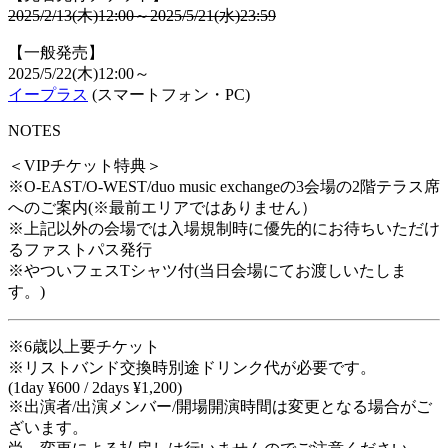
2025/2/13(木)12:00～2025/5/21(水)23:59
【一般発売】
2025/5/22(木)12:00～
イープラス
(スマートフォン・PC)
NOTES
＜VIPチケット特典＞
※O-EAST/O-WEST/duo music exchangeの3会場の2階テラス席
へのご案内(※最前エリアではありません）
※上記以外の会場では入場規制時に優先的にお待ちいただけ
るファストパス発行
※やついフェスTシャツ付(当日会場にてお渡しいたしま
す。)
※6歳以上要チケット
※リストバンド交換時別途ドリンク代が必要です。
(1day ¥600 / 2days ¥1,200)
※出演者/出演メンバー/開場開演時間は変更となる場合がご
ざいます。