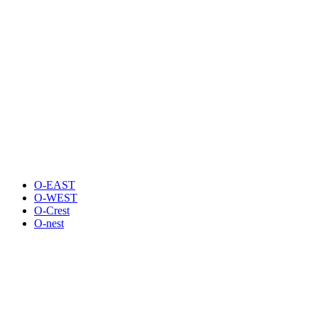
O-EAST
O-WEST
O-Crest
O-nest