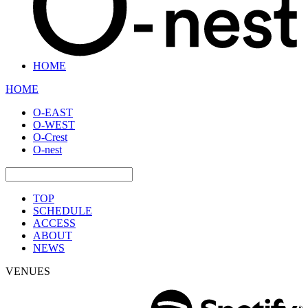
HOME
HOME
O-EAST
O-WEST
O-Crest
O-nest
TOP
SCHEDULE
ACCESS
ABOUT
NEWS
VENUES