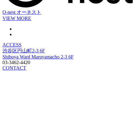
O-nest
オーネスト
VIEW MORE
ACCESS
渋谷区円山町2-3 6F
Shibuya Ward Maruyamacho 2-3 6F
03-3462-4420
CONTACT