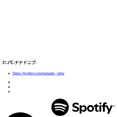
37.2℃-ナナドニブ-
https://twitter.com/nanado_nibu