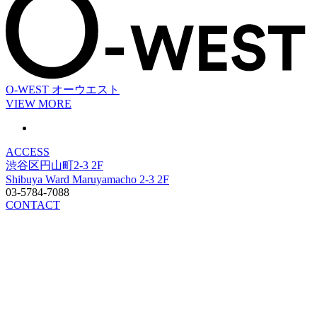
O-WEST
オーウエスト
VIEW MORE
ACCESS
渋谷区円山町2-3 2F
Shibuya Ward Maruyamacho 2-3 2F
03-5784-7088
CONTACT