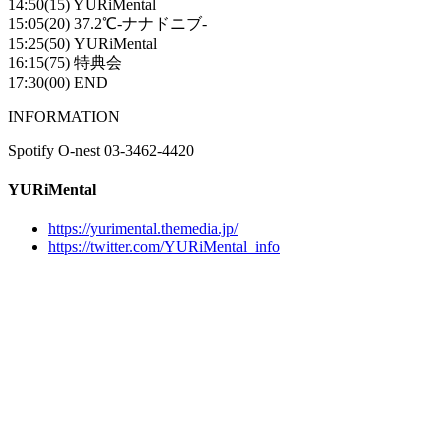
14:50(15) YURiMental
15:05(20) 37.2℃-ナナドニブ-
15:25(50) YURiMental
16:15(75) 特典会
17:30(00) END
INFORMATION
Spotify O-nest 03-3462-4420
YURiMental
https://yurimental.themedia.jp/
https://twitter.com/YURiMental_info