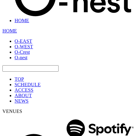
HOME
HOME
O-EAST
O-WEST
O-Crest
O-nest
TOP
SCHEDULE
ACCESS
ABOUT
NEWS
VENUES