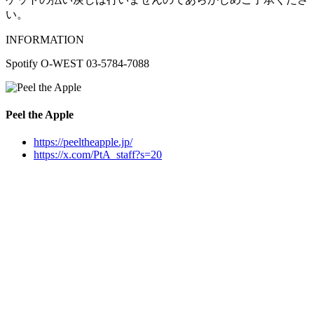
い。
INFORMATION
Spotify O-WEST 03-5784-7088
Peel the Apple
https://peeltheapple.jp/
https://x.com/PtA_staff?s=20