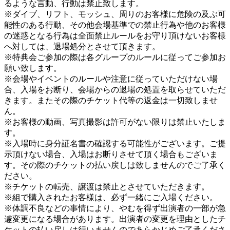
るような言動、行動は禁止致します。
※ダイブ、リフト、モッシュ、周りのお客様に危険の及ぶ可
能性のある行動、その他会場基準での禁止行為や他のお客様
の迷惑となる行為は全面禁止ルールをお守り頂けないお客様
へ対しては、退場処分とさせて頂きます。
※特典会ご参加の際は各グループのルールに従ってご参加お
願い致します。
※会場やイベントのルールや注意に従っていただけない場
合、入場をお断り、会場からの退場の処置を取らせていただ
きます。またその際のチケット代等の返金は一切致しませ
ん。
※お客様の動画、写真撮影は許可がない限りは禁止いたしま
す。
※入場時に身分証名書の確認する可能性がございます。ご提
示頂けない場合、入場はお断りさせて頂く場合もございま
す。その際のチケットの払い戻しは致しませんのでご了承く
ださい。
※チケットの転売、譲渡は禁止とさせていただきます。
※組で購入されたお客様は、必ず一緒にご入場ください。
※体調不良などの事情により、やむを得ず出演者の一部が急
遽変更になる場合があります。出演者の変更を理由としたチ
ケットの払い戻しは行いませんのであらかじめご了承くださ