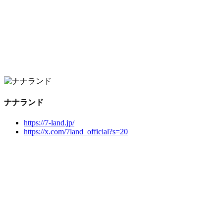
ナナランド
https://7-land.jp/
https://x.com/7land_official?s=20