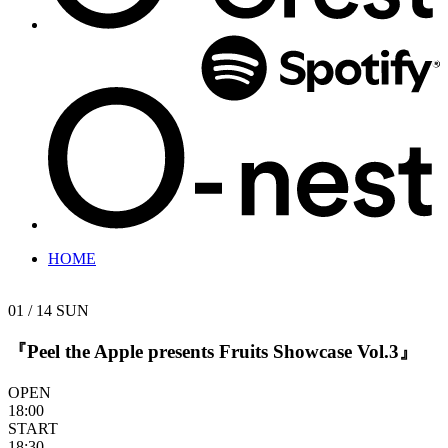
HOME
01 / 14
SUN
『Peel the Apple presents Fruits Showcase Vol.3』
OPEN
18:00
START
18:30