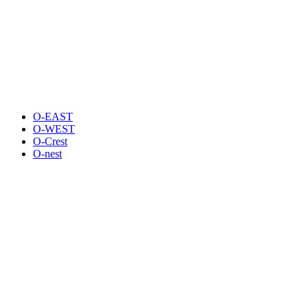
O-EAST
O-WEST
O-Crest
O-nest