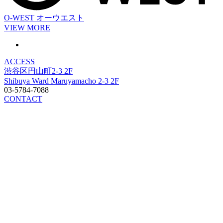
O-WEST
オーウエスト
VIEW MORE
ACCESS
渋谷区円山町2-3 2F
Shibuya Ward Maruyamacho 2-3 2F
03-5784-7088
CONTACT