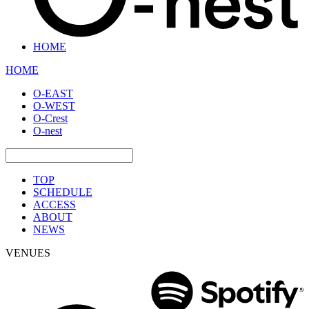
HOME
HOME
O-EAST
O-WEST
O-Crest
O-nest
TOP
SCHEDULE
ACCESS
ABOUT
NEWS
VENUES