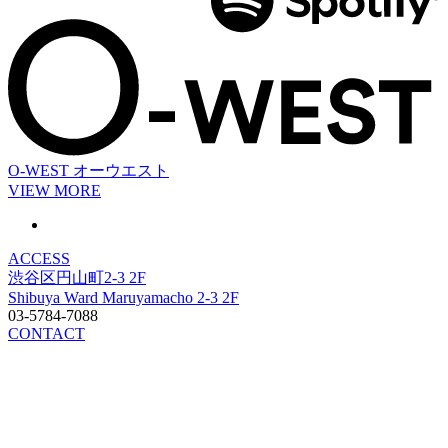
O-WEST
オーウエスト
VIEW MORE
ACCESS
渋谷区円山町2-3 2F
Shibuya Ward Maruyamacho 2-3 2F
03-5784-7088
CONTACT