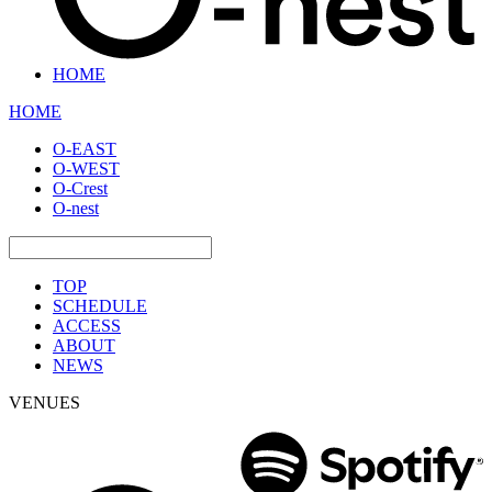
HOME
HOME
O-EAST
O-WEST
O-Crest
O-nest
TOP
SCHEDULE
ACCESS
ABOUT
NEWS
VENUES