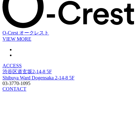
O-Crest
オークレスト
VIEW MORE
ACCESS
渋谷区道玄坂2-14-8 5F
Shibuya Ward Dogensaka 2-14-8 5F
03-3770-1095
CONTACT