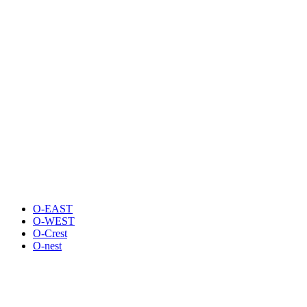
O-EAST
O-WEST
O-Crest
O-nest