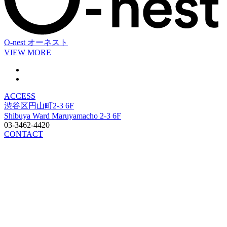
O-nest
オーネスト
VIEW MORE
ACCESS
渋谷区円山町2-3 6F
Shibuya Ward Maruyamacho 2-3 6F
03-3462-4420
CONTACT