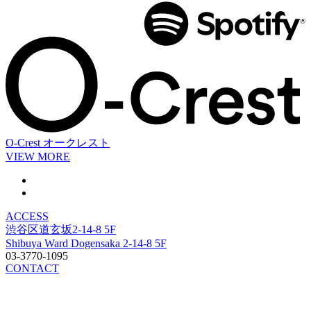
O-Crest
オークレスト
VIEW MORE
ACCESS
渋谷区道玄坂2-14-8 5F
Shibuya Ward Dogensaka 2-14-8 5F
03-3770-1095
CONTACT