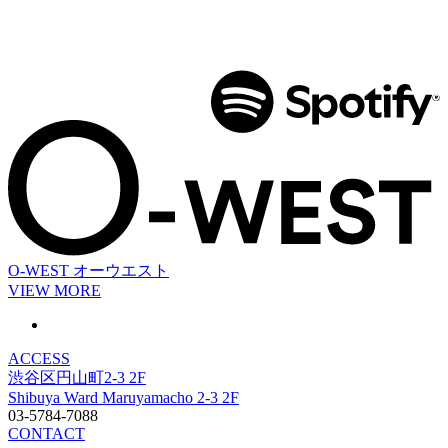
O-WEST
オーウエスト
VIEW MORE
ACCESS
渋谷区円山町2-3 2F
Shibuya Ward Maruyamacho 2-3 2F
03-5784-7088
CONTACT