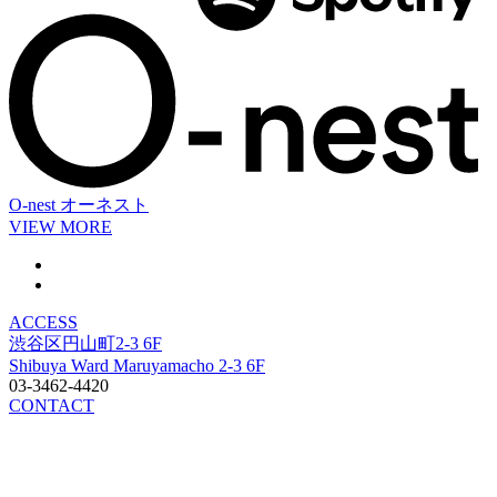
O-nest
オーネスト
VIEW MORE
ACCESS
渋谷区円山町2-3 6F
Shibuya Ward Maruyamacho 2-3 6F
03-3462-4420
CONTACT