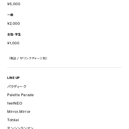
¥6,000
一般
¥2,000
女性・学生
¥1,000
（税込 / 1ドリンクチャージ別）
LINE UP
パラディーク
Palette Parade
feelNEO
Mirror,Mirror
Tohkei
テンシンランマン