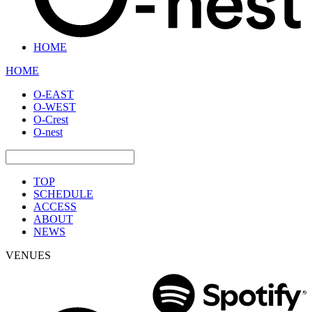
HOME
HOME
O-EAST
O-WEST
O-Crest
O-nest
TOP
SCHEDULE
ACCESS
ABOUT
NEWS
VENUES