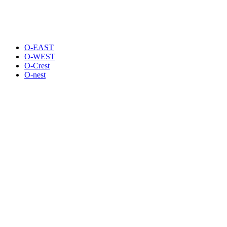
O-EAST
O-WEST
O-Crest
O-nest