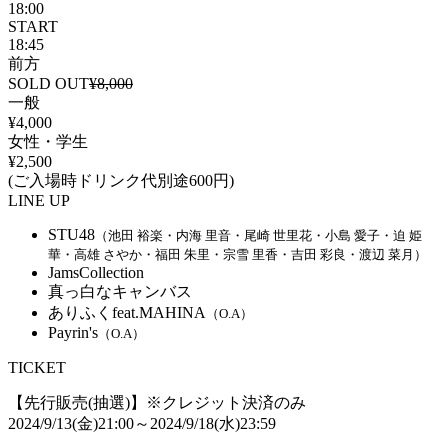
18:00
START
18:45
前方
SOLD OUT
¥8,000
一般
¥4,000
女性・学生
¥2,500
(ご入場時ドリンク代別途600円)
LINE UP
STU48
（池田 裕楽・内海 里音・尾崎 世里花・小島 愛子・迫 姫
華・高雄 さやか・福田 朱里・宗雪 里香・吉田 彩良・渡辺 菜月）
JamsCollection
真っ白なキャンバス
ありふくfeat.MAHINA
（O.A）
Payrin's
（O.A）
TICKET
【先行販売(抽選)】※クレジット決済のみ
2024/9/13(金)21:00～2024/9/18(水)23:59