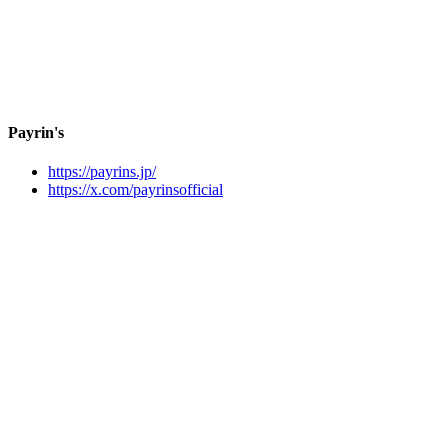
Payrin's
https://payrins.jp/
https://x.com/payrinsofficial