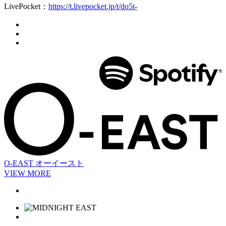
LivePocket：
https://t.livepocket.jp/t/do5t-
O-EAST
オーイースト
VIEW MORE