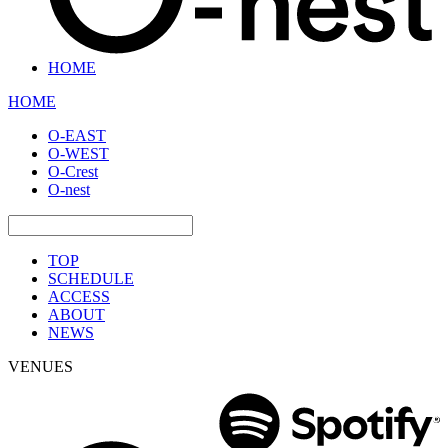
HOME
HOME
O-EAST
O-WEST
O-Crest
O-nest
TOP
SCHEDULE
ACCESS
ABOUT
NEWS
VENUES