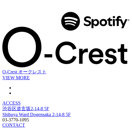
O-Crest
オークレスト
VIEW MORE
ACCESS
渋谷区道玄坂2-14-8 5F
Shibuya Ward Dogensaka 2-14-8 5F
03-3770-1095
CONTACT