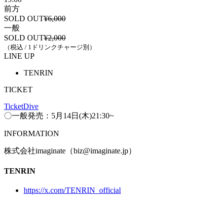
前方
SOLD OUT
¥6,000
一般
SOLD OUT
¥2,000
（税込 / 1ドリンクチャージ別）
LINE UP
TENRIN
TICKET
TicketDive
〇一般発売：5月14日(木)21:30~
INFORMATION
株式会社imaginate（biz@imaginate.jp）
TENRIN
https://x.com/TENRIN_official