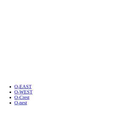
O-EAST
O-WEST
O-Crest
O-nest