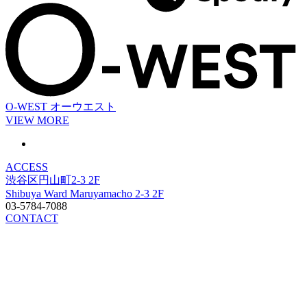
O-WEST
オーウエスト
VIEW MORE
ACCESS
渋谷区円山町2-3 2F
Shibuya Ward Maruyamacho 2-3 2F
03-5784-7088
CONTACT