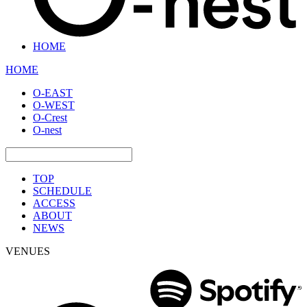
HOME
HOME
O-EAST
O-WEST
O-Crest
O-nest
TOP
SCHEDULE
ACCESS
ABOUT
NEWS
VENUES