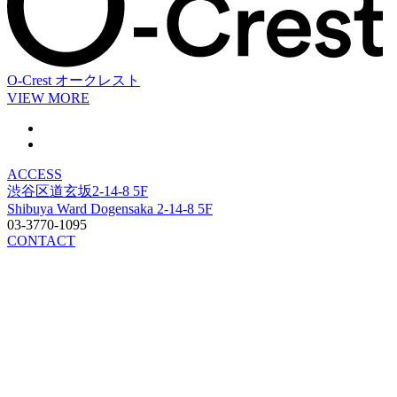
O-Crest
オークレスト
VIEW MORE
ACCESS
渋谷区道玄坂2-14-8 5F
Shibuya Ward Dogensaka 2-14-8 5F
03-3770-1095
CONTACT