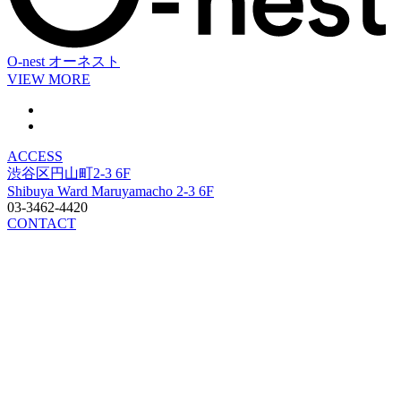
O-nest
オーネスト
VIEW MORE
ACCESS
渋谷区円山町2-3 6F
Shibuya Ward Maruyamacho 2-3 6F
03-3462-4420
CONTACT