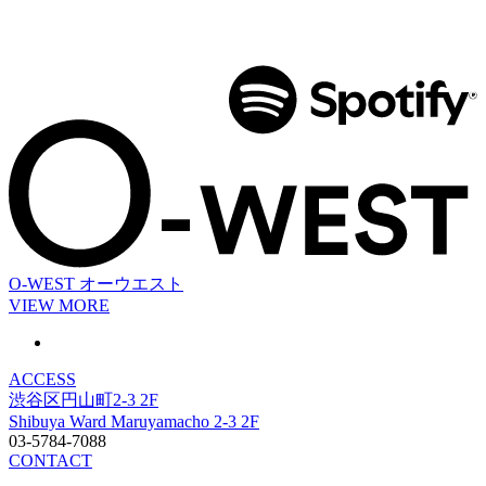
O-WEST
オーウエスト
VIEW MORE
ACCESS
渋谷区円山町2-3 2F
Shibuya Ward Maruyamacho 2-3 2F
03-5784-7088
CONTACT