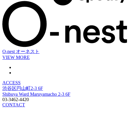
O-nest
オーネスト
VIEW MORE
ACCESS
渋谷区円山町2-3 6F
Shibuya Ward Maruyamacho 2-3 6F
03-3462-4420
CONTACT