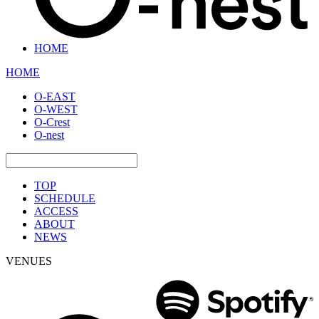
HOME
HOME
O-EAST
O-WEST
O-Crest
O-nest
TOP
SCHEDULE
ACCESS
ABOUT
NEWS
VENUES