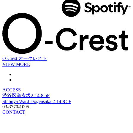
O-Crest
オークレスト
VIEW MORE
ACCESS
渋谷区道玄坂2-14-8 5F
Shibuya Ward Dogensaka 2-14-8 5F
03-3770-1095
CONTACT