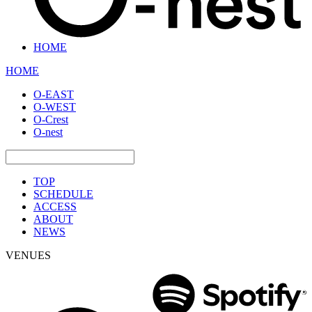
HOME
HOME
O-EAST
O-WEST
O-Crest
O-nest
TOP
SCHEDULE
ACCESS
ABOUT
NEWS
VENUES