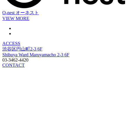
O-nest
オーネスト
VIEW MORE
ACCESS
渋谷区円山町2-3 6F
Shibuya Ward Maruyamacho 2-3 6F
03-3462-4420
CONTACT