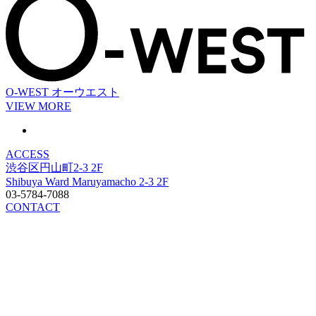
O-WEST
オーウエスト
VIEW MORE
ACCESS
渋谷区円山町2-3 2F
Shibuya Ward Maruyamacho 2-3 2F
03-5784-7088
CONTACT