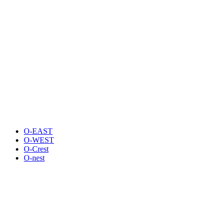
O-EAST
O-WEST
O-Crest
O-nest