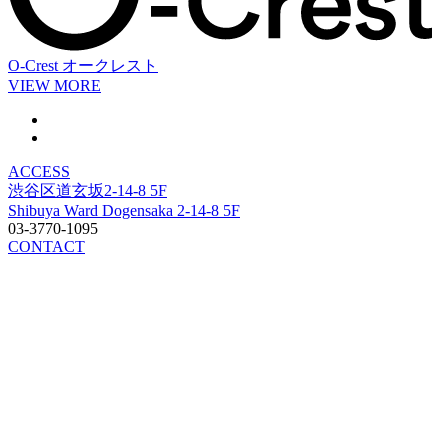
O-Crest
オークレスト
VIEW MORE
ACCESS
渋谷区道玄坂2-14-8 5F
Shibuya Ward Dogensaka 2-14-8 5F
03-3770-1095
CONTACT