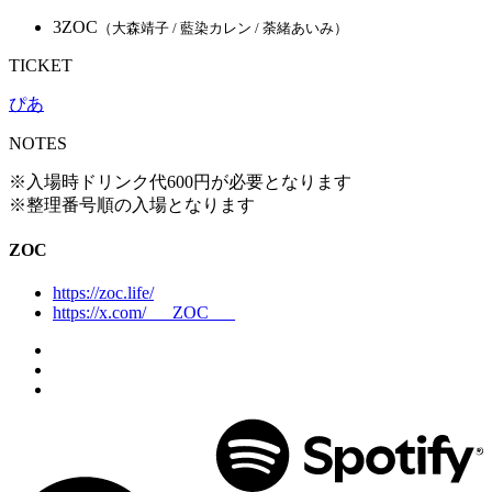
3ZOC
（大森靖子 / 藍染カレン / 荼緒あいみ）
TICKET
ぴあ
NOTES
※入場時ドリンク代600円が必要となります
※整理番号順の入場となります
ZOC
https://zoc.life/
https://x.com/___ZOC___