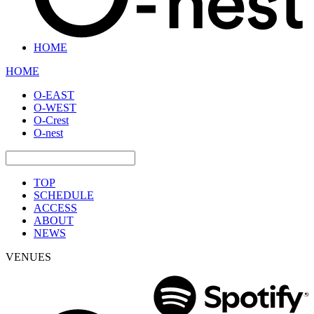
HOME
HOME
O-EAST
O-WEST
O-Crest
O-nest
TOP
SCHEDULE
ACCESS
ABOUT
NEWS
VENUES