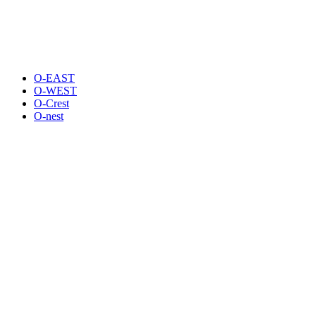
O-EAST
O-WEST
O-Crest
O-nest