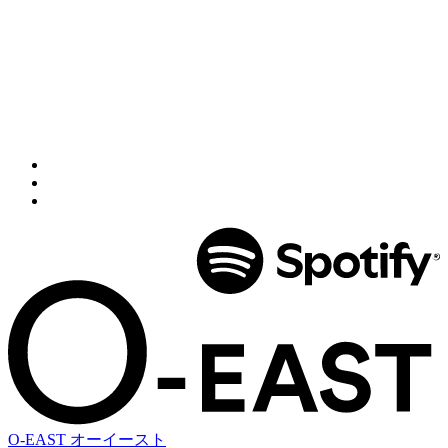
O-EAST
オーイースト