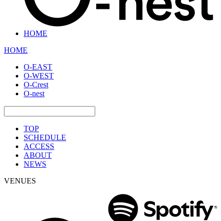
HOME
HOME
O-EAST
O-WEST
O-Crest
O-nest
TOP
SCHEDULE
ACCESS
ABOUT
NEWS
VENUES