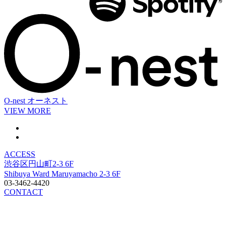
O-nest
オーネスト
VIEW MORE
ACCESS
渋谷区円山町2-3 6F
Shibuya Ward Maruyamacho 2-3 6F
03-3462-4420
CONTACT