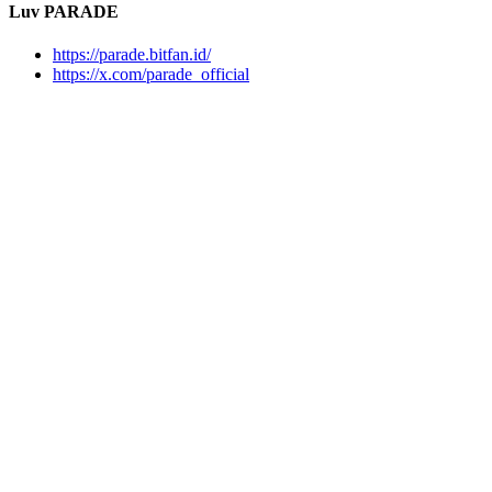
Luv PARADE
https://parade.bitfan.id/
https://x.com/parade_official