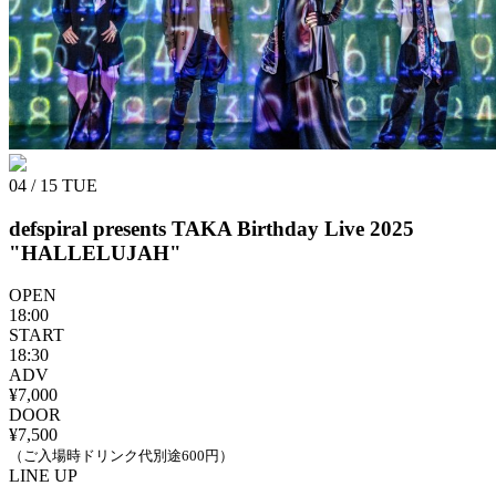
04 / 15
TUE
defspiral presents TAKA Birthday Live 2025
"HALLELUJAH"
OPEN
18:00
START
18:30
ADV
¥7,000
DOOR
¥7,500
（ご入場時ドリンク代別途600円）
LINE UP