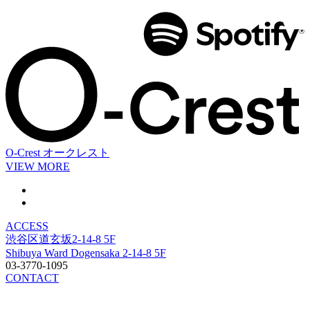
O-Crest
オークレスト
VIEW MORE
ACCESS
渋谷区道玄坂2-14-8 5F
Shibuya Ward Dogensaka 2-14-8 5F
03-3770-1095
CONTACT