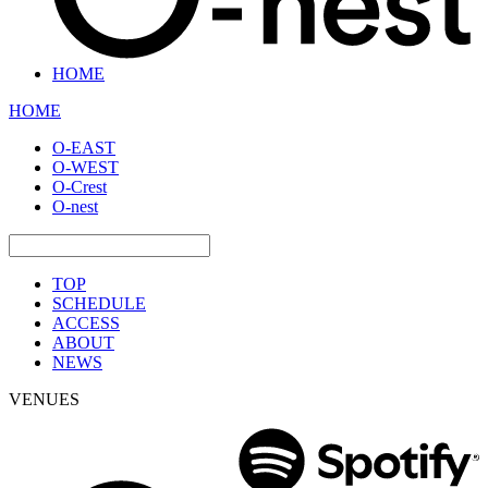
HOME
HOME
O-EAST
O-WEST
O-Crest
O-nest
TOP
SCHEDULE
ACCESS
ABOUT
NEWS
VENUES