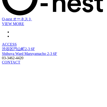
O-nest
オーネスト
VIEW MORE
ACCESS
渋谷区円山町2-3 6F
Shibuya Ward Maruyamacho 2-3 6F
03-3462-4420
CONTACT