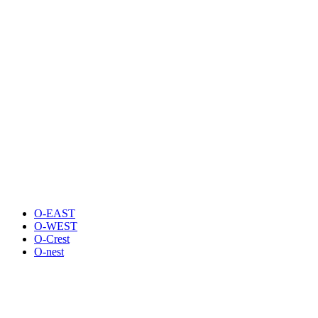
O-EAST
O-WEST
O-Crest
O-nest