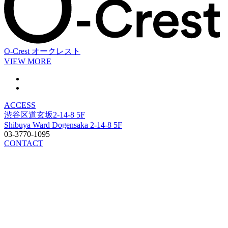
O-Crest
オークレスト
VIEW MORE
ACCESS
渋谷区道玄坂2-14-8 5F
Shibuya Ward Dogensaka 2-14-8 5F
03-3770-1095
CONTACT