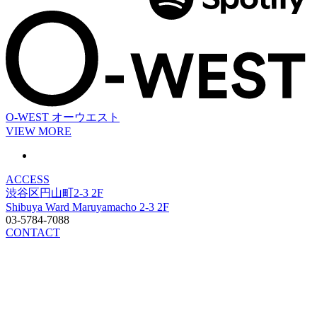
O-WEST
オーウエスト
VIEW MORE
ACCESS
渋谷区円山町2-3 2F
Shibuya Ward Maruyamacho 2-3 2F
03-5784-7088
CONTACT