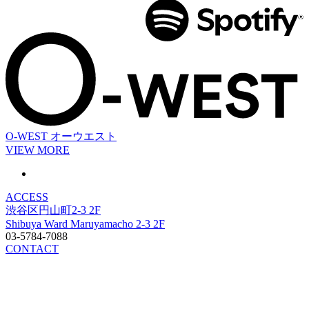
O-WEST
オーウエスト
VIEW MORE
ACCESS
渋谷区円山町2-3 2F
Shibuya Ward Maruyamacho 2-3 2F
03-5784-7088
CONTACT