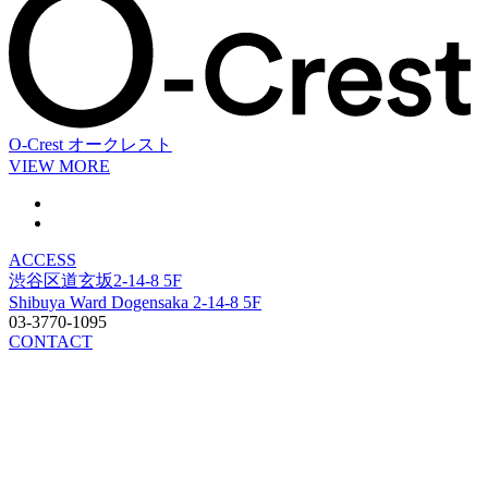
O-Crest
オークレスト
VIEW MORE
ACCESS
渋谷区道玄坂2-14-8 5F
Shibuya Ward Dogensaka 2-14-8 5F
03-3770-1095
CONTACT