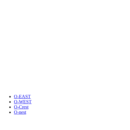
O-EAST
O-WEST
O-Crest
O-nest