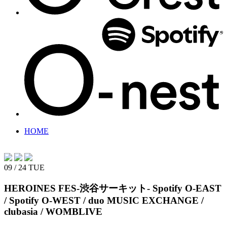
HOME
09 / 24
TUE
HEROINES FES-渋谷サーキット-
Spotify O-EAST
/ Spotify O-WEST / duo MUSIC EXCHANGE /
clubasia / WOMBLIVE