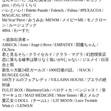
pixx. / のらりくらり
ハレとハレ! / Palette Parade / Falench. / Fuhua / #PEXACOA /
MAGICAL SPEC
MaʼScarʼPiece / みうみお /MEWM / メイビーME / モノクロー
ン / ルージュブック
4864. / わーすた
＜追加出演者＞
AIBECK / Arno / Ange☆Reve / EMPATHY / 閻魔ちゃん /
OLNew
君と見るそら / クライセカイ / クララ・マグラ / 幻想喫茶店
恋に落ちる確率は限りなく低いが0じゃない / ジエメイ / 白百
合と雨
新生☆大阪24区ガールズ / 1000日後の話。 / HACK /
BUNGEE GUM.
100万ドルのフェアレディ / VILLAINS HOUSE / プエラの絶
対値
FULIT BOX / BlueberryGirls / ベロティカ / ベンジャス！ / 蛍
マーキュロ / MAD MEDiCiNE / More Sisters / 夜とメルク
愛乙女☆DOLL（チームL）/ LIT MOON / Luce Twinkle
Wink☆ / LEIWAN