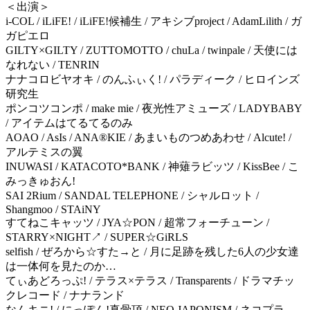
＜出演＞
i-COL / iLiFE! / iLiFE!候補生 / アキシブproject / AdamLilith / ガ
ガピエロ
GILTY×GILTY / ZUTTOMOTTO / chuLa / twinpale / 天使には
なれない / TENRIN
ナナコロビヤオキ / のんふぃく! / パラディーク / ヒロインズ
研究生
ポンコツコンポ / make mie / 夜光性アミューズ / LADYBABY
/ アイテムはてるてるのみ
AOAO / AsIs / ANA®KIE / あまいものつめあわせ / Alcute! /
アルテミスの翼
INUWASI / KATACOTO*BANK / 神薙ラビッツ / KissBee / こ
みっきゅおん!
SAI 2Rium / SANDAL TELEPHONE / シャルロット /
Shangmoo / STAiNY
すてねこキャッツ / JYA☆PON / 超常フォーチューン /
STARRY×NIGHT↗ / SUPER☆GiRLS
selfish / ぜろから☆すた→と / 月に足跡を残した6人の少女達
は一体何を見たのか…
てぃあどろっぷ! / テラス×テラス / Transparents / ドラマチッ
クレコード / ナナランド
なんキニ! / にっぽん!真骨頂 / NEO JAPONISM / ネコプラ