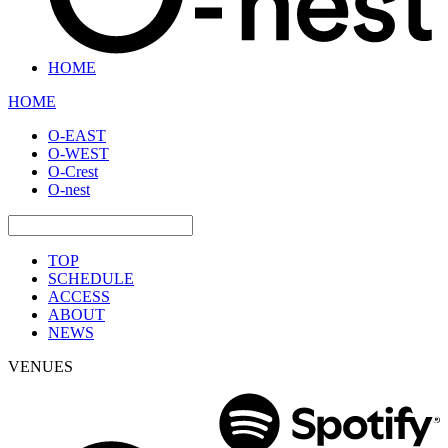
HOME
HOME
O-EAST
O-WEST
O-Crest
O-nest
TOP
SCHEDULE
ACCESS
ABOUT
NEWS
VENUES