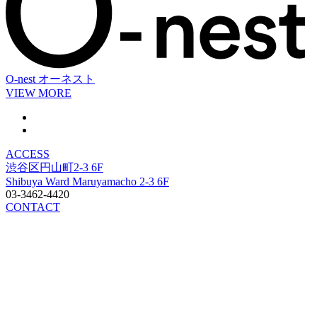
O-nest
オーネスト
VIEW MORE
ACCESS
渋谷区円山町2-3 6F
Shibuya Ward Maruyamacho 2-3 6F
03-3462-4420
CONTACT