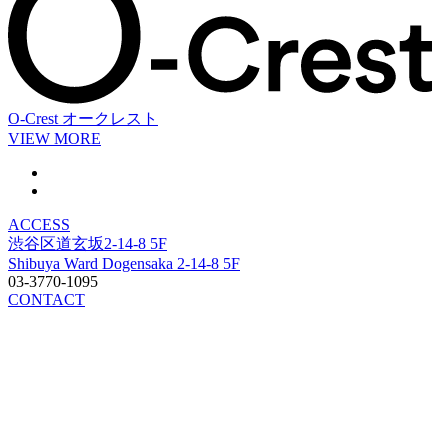
O-Crest
オークレスト
VIEW MORE
ACCESS
渋谷区道玄坂2-14-8 5F
Shibuya Ward Dogensaka 2-14-8 5F
03-3770-1095
CONTACT