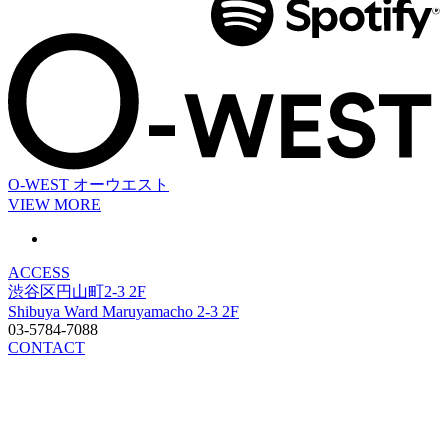
O-WEST
オーウエスト
VIEW MORE
ACCESS
渋谷区円山町2-3 2F
Shibuya Ward Maruyamacho 2-3 2F
03-5784-7088
CONTACT