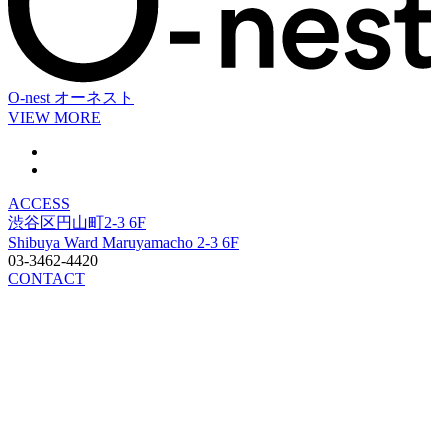
O-nest
オーネスト
VIEW MORE
ACCESS
渋谷区円山町2-3 6F
Shibuya Ward Maruyamacho 2-3 6F
03-3462-4420
CONTACT