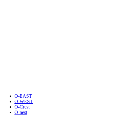
O-EAST
O-WEST
O-Crest
O-nest