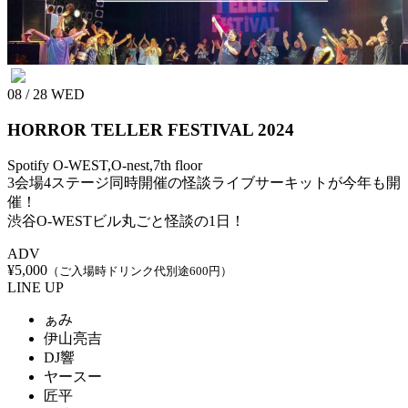
08 / 28
WED
HORROR TELLER FESTIVAL 2024
Spotify O-WEST,O-nest,7th floor
3会場4ステージ同時開催の怪談ライブサーキットが今年も開
催！
渋谷O-WESTビル丸ごと怪談の1日！
ADV
¥5,000
（ご入場時ドリンク代別途600円）
LINE UP
ぁみ
伊山亮吉
DJ響
ヤースー
匠平