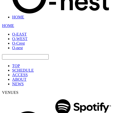
HOME
HOME
O-EAST
O-WEST
O-Crest
O-nest
TOP
SCHEDULE
ACCESS
ABOUT
NEWS
VENUES