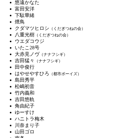
悠遠かなた
富田安洋
下駄華緒
煙鳥
クダマツヒロシ
（くだぎつねの会）
八重光樹
（くだぎつねの会）
ウエダコウジ
いたこ28号
大赤見ノヴ
（ナナフシギ）
吉田猛々
（ナナフシギ）
田中俊行
はやせやすひろ
（都市ボーイズ）
島田秀平
松嶋初音
竹内義和
吉田悠軌
角由紀子
ゆーすけ
ハニトラ梅木
川奈まり子
山田ゴロ