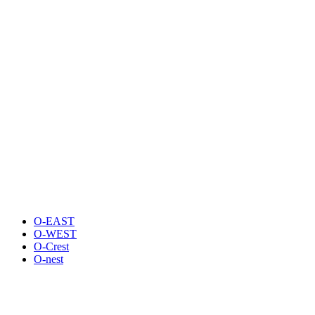
O-EAST
O-WEST
O-Crest
O-nest