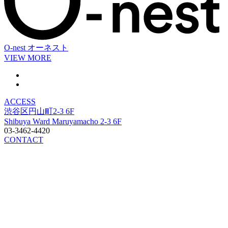
O-nest
オーネスト
VIEW MORE
ACCESS
渋谷区円山町2-3 6F
Shibuya Ward Maruyamacho 2-3 6F
03-3462-4420
CONTACT