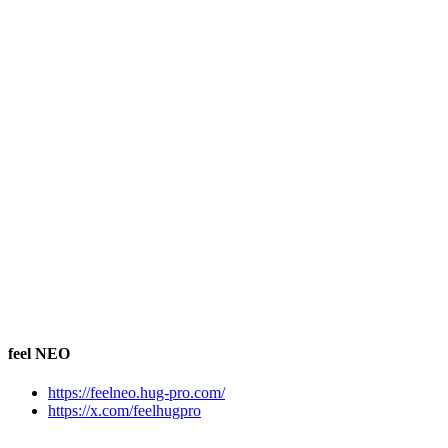
feel NEO
https://feelneo.hug-pro.com/
https://x.com/feelhugpro