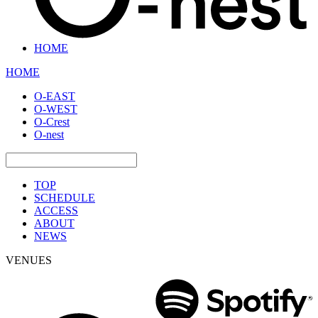
HOME
HOME
O-EAST
O-WEST
O-Crest
O-nest
TOP
SCHEDULE
ACCESS
ABOUT
NEWS
VENUES