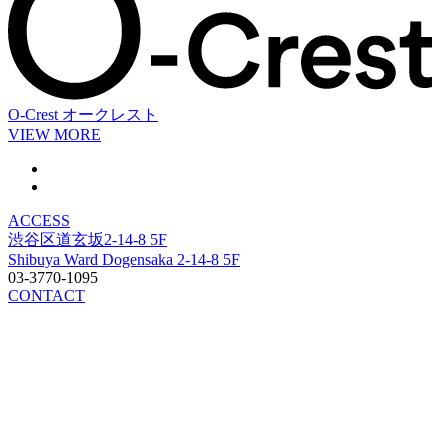
O-Crest
オークレスト
VIEW MORE
ACCESS
渋谷区道玄坂2-14-8 5F
Shibuya Ward Dogensaka 2-14-8 5F
03-3770-1095
CONTACT