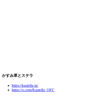
かすみ草とステラ
https://kastella.jp/
https://x.com/Kastella_OFC