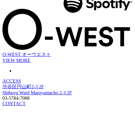
O-WEST
オーウエスト
VIEW MORE
ACCESS
渋谷区円山町2-3 2F
Shibuya Ward Maruyamacho 2-3 2F
03-5784-7088
CONTACT