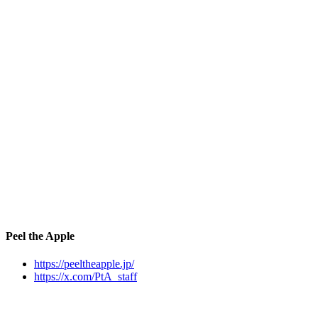
Peel the Apple
https://peeltheapple.jp/
https://x.com/PtA_staff