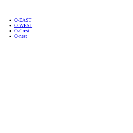
O-EAST
O-WEST
O-Crest
O-nest