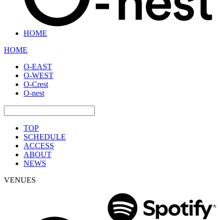
HOME
HOME
O-EAST
O-WEST
O-Crest
O-nest
TOP
SCHEDULE
ACCESS
ABOUT
NEWS
VENUES