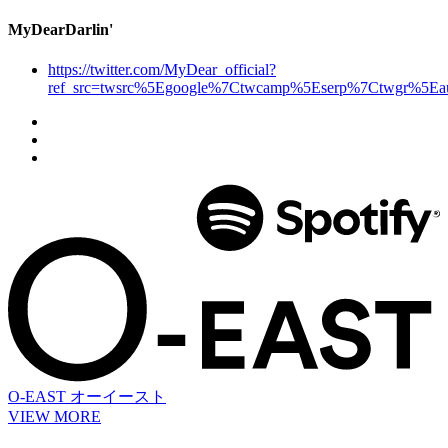
MyDearDarlin'
https://twitter.com/MyDear_official?
ref_src=twsrc%5Egoogle%7Ctwcamp%5Eserp%7Ctwgr%5Eau
O-EAST
オーイースト
VIEW MORE