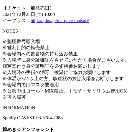
【チケット一般発売日】
2021年12月25日(土) 10:00
イープラス：
http://eplus.jp/marquee-matsuri/
NOTES
※整理番号順入場
※営利目的の転売禁止
※会場内への飲食物の持ち込み禁止
※入場時に身分証確認をさせていただく場合がございます。
顔写真付き身分証明証を必ず持参お願いします
※入場時の手指の消毒、検温にご協力お願いします
※体温が37.5以上の方、咳症状の方は入場をお断りします
※会場内ではマスク要着用
※公演中はコール・MIX禁止、手拍子・サイリウム使用OK
※再入場可
INFORMATION
Spotify O-WEST 03-5784-7088
煌めき☆アンフォレント