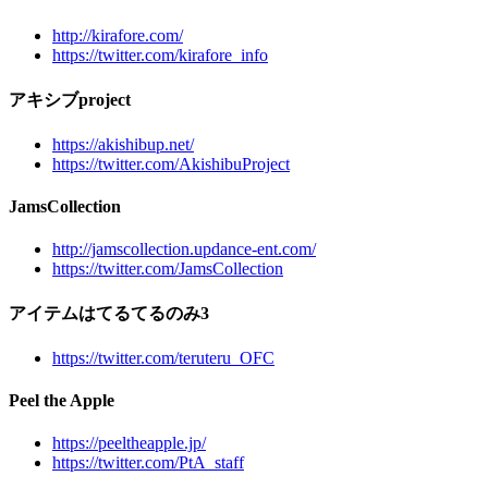
http://kirafore.com/
https://twitter.com/kirafore_info
アキシブproject
https://akishibup.net/
https://twitter.com/AkishibuProject
JamsCollection
http://jamscollection.updance-ent.com/
https://twitter.com/JamsCollection
アイテムはてるてるのみ3
https://twitter.com/teruteru_OFC
Peel the Apple
https://peeltheapple.jp/
https://twitter.com/PtA_staff