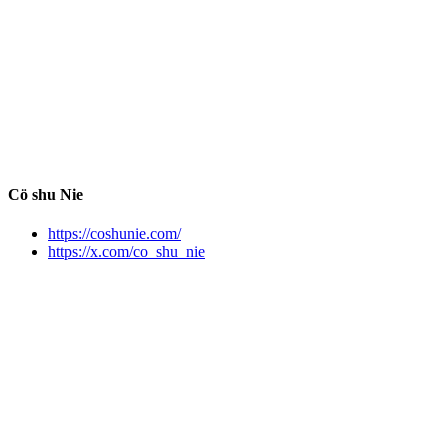
Cö shu Nie
https://coshunie.com/
https://x.com/co_shu_nie