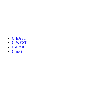
O-EAST
O-WEST
O-Crest
O-nest