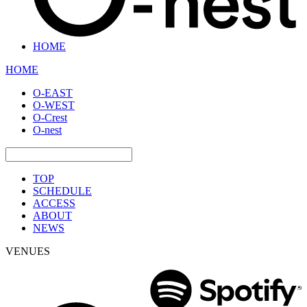
HOME
HOME
O-EAST
O-WEST
O-Crest
O-nest
TOP
SCHEDULE
ACCESS
ABOUT
NEWS
VENUES