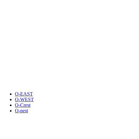
O-EAST
O-WEST
O-Crest
O-nest