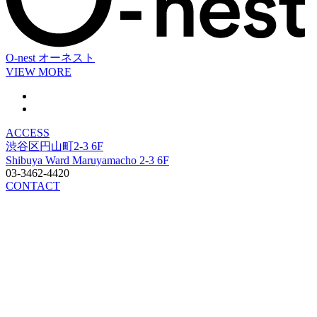
O-nest
オーネスト
VIEW MORE
ACCESS
渋谷区円山町2-3 6F
Shibuya Ward Maruyamacho 2-3 6F
03-3462-4420
CONTACT