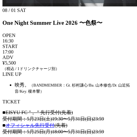
08 / 01
SAT
One Night Summer Live 2026
〜色祭〜
OPEN
16:30
START
17:00
ADV
¥5,500
（税込 / 1ドリンクチャージ別）
LINE UP
映秀。
（BANDMEMBER：Gt. 杉村謙心/Ba. 山本修也/Dr. 山近拓
音/Key. 榎本響）
TICKET
■EISYU FC ” 。” 先行受付(先着)
受付期間：5月23日(土)19:30〜5月31日(日)23:59
■
オフィシャル先行受付
(先着)
受付期間：5月25日(月)18:00〜5月31日(日)23:59