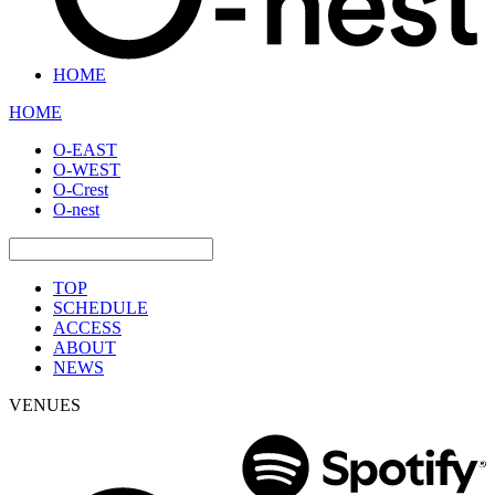
HOME
HOME
O-EAST
O-WEST
O-Crest
O-nest
TOP
SCHEDULE
ACCESS
ABOUT
NEWS
VENUES