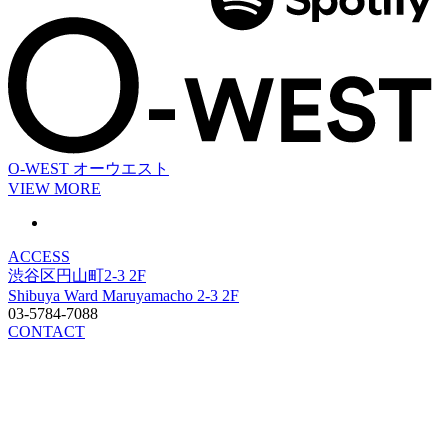
O-WEST
オーウエスト
VIEW MORE
ACCESS
渋谷区円山町2-3 2F
Shibuya Ward Maruyamacho 2-3 2F
03-5784-7088
CONTACT