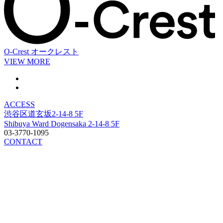
O-Crest
オークレスト
VIEW MORE
ACCESS
渋谷区道玄坂2-14-8 5F
Shibuya Ward Dogensaka 2-14-8 5F
03-3770-1095
CONTACT