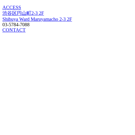
ACCESS
渋谷区円山町2-3 2F
Shibuya Ward Maruyamacho 2-3 2F
03-5784-7088
CONTACT