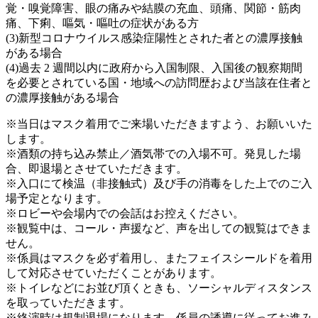
覚・嗅覚障害、眼の痛みや結膜の充血、頭痛、関節・筋肉
痛、下痢、嘔気・嘔吐の症状がある方
(3)新型コロナウイルス感染症陽性とされた者との濃厚接触
がある場合
(4)過去 2 週間以内に政府から入国制限、入国後の観察期間
を必要とされている国・地域への訪問歴および当該在住者と
の濃厚接触がある場合
※当日はマスク着用でご来場いただきますよう、お願いいた
します。
※酒類の持ち込み禁止／酒気帯での入場不可。発見した場
合、即退場とさせていただきます。
※入口にて検温（非接触式）及び手の消毒をした上でのご入
場予定となります。
※ロビーや会場内での会話はお控えください。
※観覧中は、コール・声援など、声を出しての観覧はできま
せん。
※係員はマスクを必ず着用し、またフェイスシールドを着用
して対応させていただくことがあります。
※トイレなどにお並び頂くときも、ソーシャルディスタンス
を取っていただきます。
※終演時は規制退場になります。係員の誘導に従ってお進み