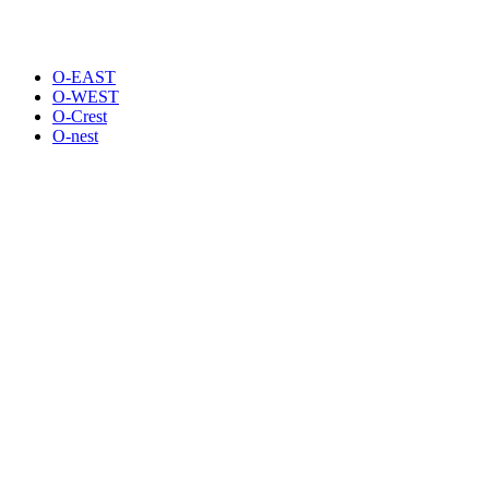
O-EAST
O-WEST
O-Crest
O-nest