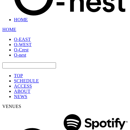
HOME
HOME
O-EAST
O-WEST
O-Crest
O-nest
TOP
SCHEDULE
ACCESS
ABOUT
NEWS
VENUES