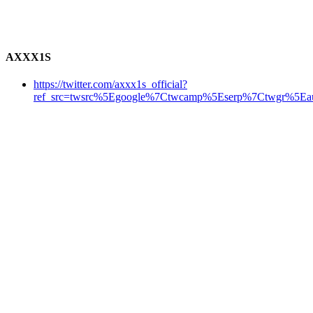
AXXX1S
https://twitter.com/axxx1s_official?
ref_src=twsrc%5Egoogle%7Ctwcamp%5Eserp%7Ctwgr%5Eau