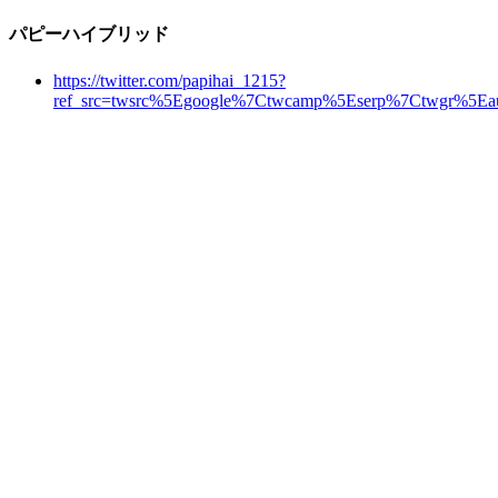
パピーハイブリッド
https://twitter.com/papihai_1215?
ref_src=twsrc%5Egoogle%7Ctwcamp%5Eserp%7Ctwgr%5Eau