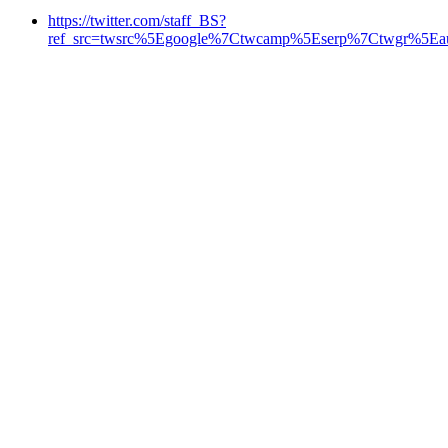
https://twitter.com/staff_BS?
ref_src=twsrc%5Egoogle%7Ctwcamp%5Eserp%7Ctwgr%5Eau