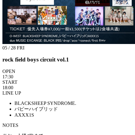
05 / 28
FRI
rock field boys circuit vol.1
OPEN
17:30
START
18:00
LINE UP
BLACKSHEEP SYNDROME.
パピーハイブリッド
AXXX1S
NOTES