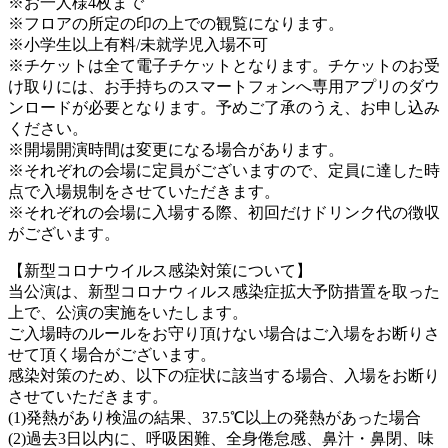
※お一人様4枚まで
※フロアの所定の印の上での観覧になります。
※小学生以上有料/未就学児入場不可
※チケットは全て電子チケットとなります。チケットのお受
け取りには、お手持ちのスマートフォンへ専用アプリのダウ
ンロードが必要となります。予めご了承のうえ、お申し込み
ください。
※開場開演時間は変更になる場合があります。
※それぞれの会場に定員がございますので、定員に達した時
点で入場規制をさせていただきます。
※それぞれの会場に入場する際、初回だけドリンク代の徴収
がございます。
【新型コロナウイルス感染対策について】
当公演は、新型コロナウィルス感染症拡大予防措置を取った
上で、公演の実施をいたします。
ご入場時のルールをお守り頂けない場合はご入場をお断りさ
せて頂く場合がございます。
感染対策のため、以下の症状に該当する場合、入場をお断り
させていただきます。
(1)発熱があり検温の結果、37.5℃以上の発熱があった場合
(2)過去3日以内に、呼吸困難、全身倦怠感、鼻汁・鼻閉、味