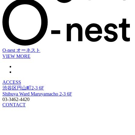
O-nest
オーネスト
VIEW MORE
ACCESS
渋谷区円山町2-3 6F
Shibuya Ward Maruyamacho 2-3 6F
03-3462-4420
CONTACT