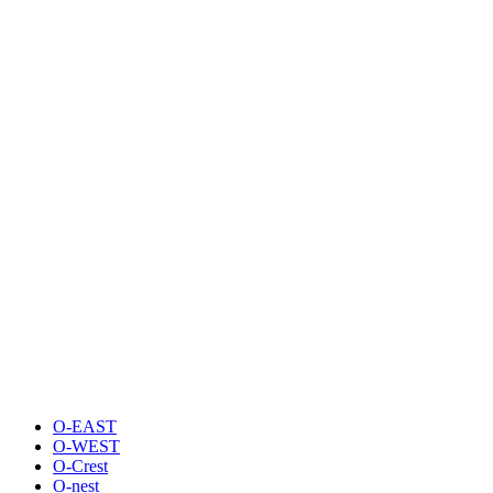
O-EAST
O-WEST
O-Crest
O-nest