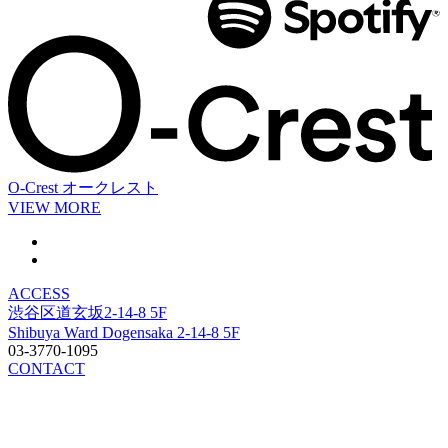
O-Crest
オークレスト
VIEW MORE
ACCESS
渋谷区道玄坂2-14-8 5F
Shibuya Ward Dogensaka 2-14-8 5F
03-3770-1095
CONTACT