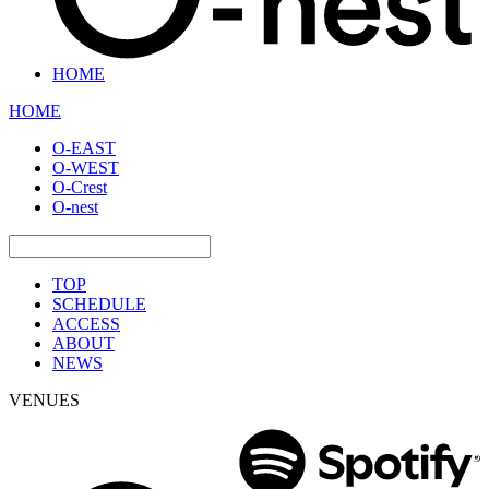
HOME
HOME
O-EAST
O-WEST
O-Crest
O-nest
TOP
SCHEDULE
ACCESS
ABOUT
NEWS
VENUES