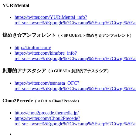
YURiMental
https://twitter.com/YURiMental_info?
ref_src=twsrc%5Egoogle%7Ctwcamp%5Eserp%7Ctwgr%5Eau
煌めき☆アンフォレント
（＜SP GUEST＞煌めき☆アンフォレント）
http://kirafore.com/
https://twitter.com/kirafore_info?
ref_src=twsrc%5Egoogle%7Ctwcamp%5Eserp%7Ctwgr%5Eau
刹那的アナスタシア
（＜GUEST＞刹那的アナスタシア）
https://twitter.com/tsunasta_OFC?
ref_src=twsrc%5Egoogle%7Ctwcamp%5Eserp%7Ctwgr%5Eau
Chou2Precede
（＜O.A.＞Chou2Precede）
https://chou2precede.themedia.jp/
https://twitter.com/Chou2Precede?
ref_src=twsrc%5Egoogle%7Ctwcamp%5Eserp%7Ctwgr%5Eau