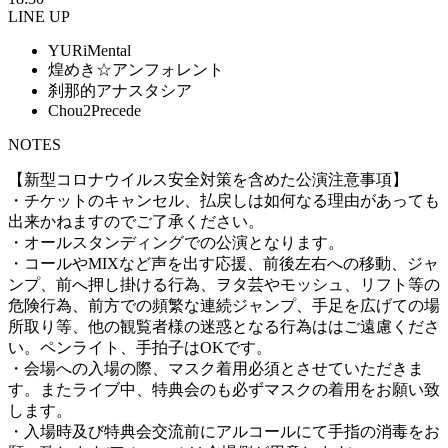
LINE UP
YURiMental
煌めき☆アンフォレント
刹那的アナスタシア
Chou2Precede
NOTES
【新型コロナウイルス安全対策を含めた公演注意事項】
・チケットのキャンセル、払戻しは如何なる理由があっても
出来かねますのでご了承ください。
・オールスタンディングでの公演となります。
・コールやMIXなど声を出す応援、前後左右への移動、ジャ
ンプ、前へ押し掛ける行為、ヲタ芸やモッシュ、リフト等の
危険行為、前方での頻繁な連続ジャンプ、手足を広げての場
所取り等、他の観覧者様の迷惑となる行為ははご遠慮くださ
い。ペンライト、手拍子はOKです。
・会場への入場の際、マスク着用必須とさせていただきま
す。またライブ中、特典会のも必ずマスクの着用をお願い致
します。
・入場時及び特典会交流前にアルコールにて手指の消毒をお