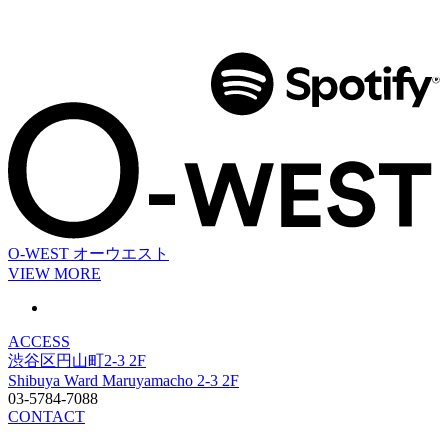
O-WEST
オーウエスト
VIEW MORE
ACCESS
渋谷区円山町2-3 2F
Shibuya Ward Maruyamacho 2-3 2F
03-5784-7088
CONTACT