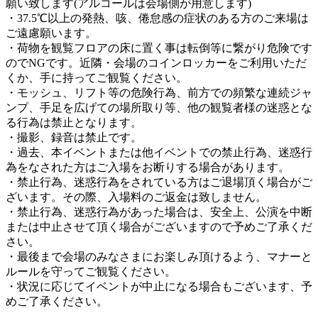
願い致します(アルコールは会場側が用意します)
・37.5℃以上の発熱、咳、倦怠感の症状のある方のご来場は
ご遠慮願います。
・荷物を観覧フロアの床に置く事は転倒等に繋がり危険です
のでNGです。近隣・会場のコインロッカーをご利用いただ
くか、手に持ってご観覧ください。
・モッシュ、リフト等の危険行為、前方での頻繁な連続ジャ
ンプ、手足を広げての場所取り等、他の観覧者様の迷惑とな
る行為は禁止となります。
・撮影、録音は禁止です。
・過去、本イベントまたは他イベントでの禁止行為、迷惑行
為をなされた方はご入場をお断りする場合があります。
・禁止行為、迷惑行為をされている方はご退場頂く場合がご
ざいます。その際、入場料のご返金は致しません。
・禁止行為、迷惑行為があった場合は、安全上、公演を中断
または中止させて頂く場合がございますので予めご了承くだ
さい。
・最後まで会場のみなさまにお楽しみ頂けるよう、マナーと
ルールを守ってご観覧ください。
・状況に応じてイベントが中止になる場合もございます、予
めご了承ください。