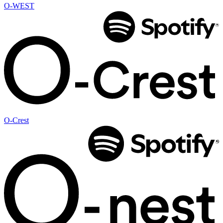
O-WEST
O-Crest