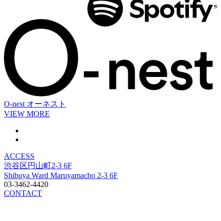
O-nest
オーネスト
VIEW MORE
ACCESS
渋谷区円山町2-3 6F
Shibuya Ward Maruyamacho 2-3 6F
03-3462-4420
CONTACT