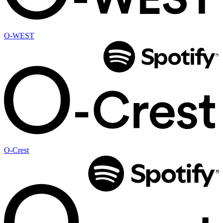
O-WEST
O-Crest