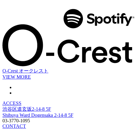
O-Crest
オークレスト
VIEW MORE
ACCESS
渋谷区道玄坂2-14-8 5F
Shibuya Ward Dogensaka 2-14-8 5F
03-3770-1095
CONTACT