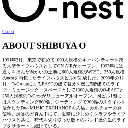
O-nest
ABOUT SHIBUYA O
1991年2月、東京で初めて1000人規模のキャパシティーを誇
る大型ライブハウスとしてON AIRがオープン。1993年には
通りを挟んだ向かいの土地に600人規模のWEST、250人規模
のnestを内包したライブハウスビルが完成した。2003年の12
月、O-GroupによるEASTの建て替えを機に5階建てのライ
ブ・ミュージック・スペースとして1300人規模のO-EASTと
250人規模のO-Crestがリニューアルオープン。同ビル1階に
はスタンディング800名、シーティングで300席のスタイルを
活かしたDuo MUSIC EXCHANGEも入店。カルチャーの発
信地、渋谷のど真ん中にて、近隣にひしめくクラブやライブ
ハウスと共に、時代を切り取った数々のバンド達の生のライ
ブをサポートし続けている。