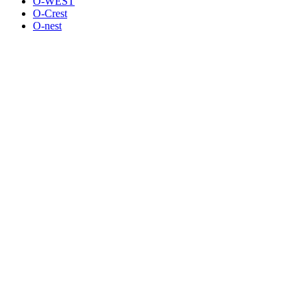
O-WEST
O-Crest
O-nest