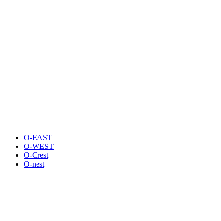
O-EAST
O-WEST
O-Crest
O-nest