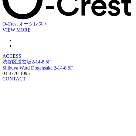
O-Crest
オークレスト
VIEW MORE
ACCESS
渋谷区道玄坂2-14-8 5F
Shibuya Ward Dogensaka 2-14-8 5F
03-3770-1095
CONTACT