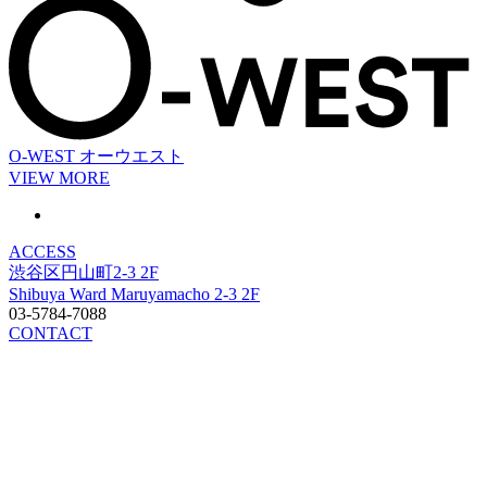
O-WEST
オーウエスト
VIEW MORE
ACCESS
渋谷区円山町2-3 2F
Shibuya Ward Maruyamacho 2-3 2F
03-5784-7088
CONTACT