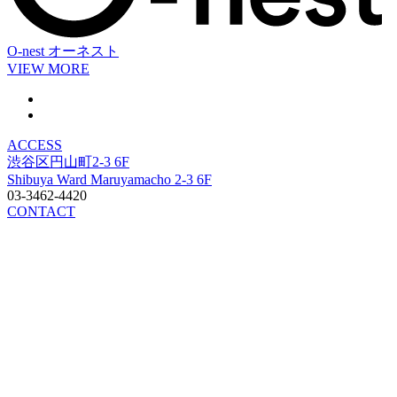
O-nest
オーネスト
VIEW MORE
ACCESS
渋谷区円山町2-3 6F
Shibuya Ward Maruyamacho 2-3 6F
03-3462-4420
CONTACT